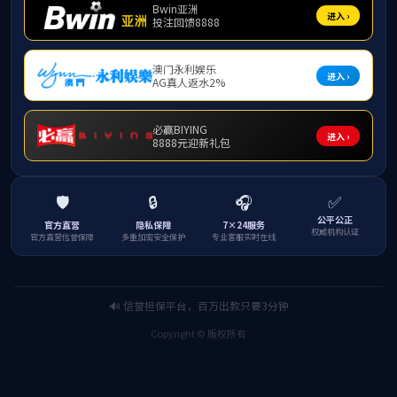
（四）教育背景和研究方向必须与引进学科、专业相同或相近；
（五）身体和心理健康，能胜任应聘岗位的要求。
第四条
近五年取得以下业绩成果中的一项以上：
（一）理工类在SCI收录的国际期刊发表学术论文5篇以上，或在S
1篇以上；或在SCIⅡ区以上收录的国际期刊发表学术论文3篇以上；
（二）人文社科类在SSCI、CSSCI或A&HCI收录的国际期刊发表
（三）入选省级以上人才项目，省级以上优秀博士毕业生；
（四）其他学术地位、水平与此相当的人选。
第三章 引进待遇
第五条
引进待遇
对引进的优秀博士（以下简称引进人才），学校提供以下引进待遇
（一）广东省人力资源和社会保障厅批准的总量管理；
（二）首聘副教授，聘期三年。期满考核优秀者，可申请仲恺青年
（三）提供安家费10万元，并报销一次往返交通费；
（四）安排过渡房3年或按2000元/月标准提供租房补贴3年；
（五）提供科研启动费，理工类15-30万元，人文社科类8万元；