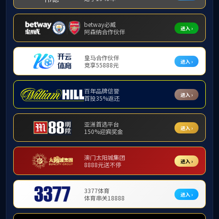
明胜m88官网2025年公开招聘硕士
试通知
2025-04-25 | 来源： | 查看：
根据《明胜m88官网
202
5
年公开招聘硕
规定及
专业技能测试成绩排名，
本次公开招
进入综合面试环节
(
名单详见附
件
1
）。现将
知如下：
一、
资格复审
1.资格复审时间、地点
参加综合面试的考生按明胜m88官网安
资格复审时间：
2024年5月8日（星期
补交时间：下午2
:
30－4
:
00。